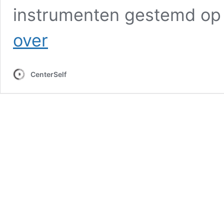
instrumenten gestemd o
Klank
over
concerten
CenterSelf