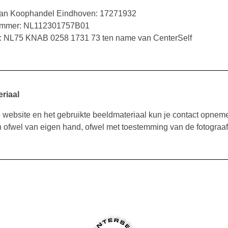
 van Koophandel Eindhoven: 17271932
nummer: NL112301757B01
: NL75 KNAB 0258 1731 73 ten name van CenterSelf
riaal
 website en het gebruikte beeldmateriaal kun je contact opne
n ofwel van eigen hand, ofwel met toestemming van de fotograaf