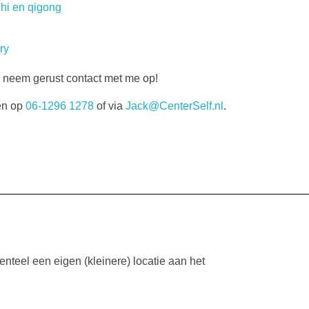
chi en qigong
ry
, neem gerust contact met me op!
en op
06-1296 1278
of via
Jack@CenterSelf.nl
.
nteel een eigen (kleinere) locatie aan het